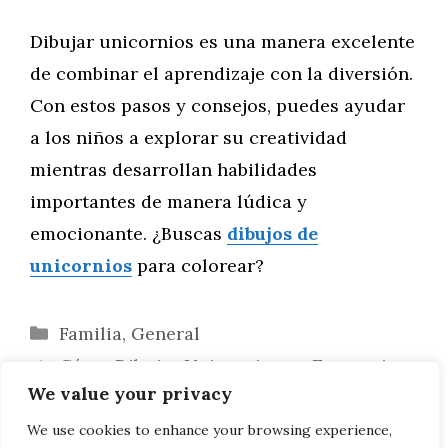
Dibujar unicornios es una manera excelente
de combinar el aprendizaje con la diversión.
Con estos pasos y consejos, puedes ayudar
a los niños a explorar su creatividad
mientras desarrollan habilidades
importantes de manera lúdica y
emocionante. ¿Buscas
dibujos de
unicornios
para colorear?
Categorías
Familia
,
General
Cómo Dibujar Unicornios en Escenarios
We value your privacy
Cotidianos: ¡En un Café y en la Oficina!
Diversión Creativa: Actividades de Dibujo
We use cookies to enhance your browsing experience,