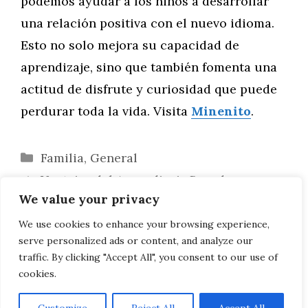
podemos ayudar a los niños a desarrollar
una relación positiva con el nuevo idioma.
Esto no solo mejora su capacidad de
aprendizaje, sino que también fomenta una
actitud de disfrute y curiosidad que puede
perdurar toda la vida. Visita
Minenito
.
Categorías
Familia
,
General
Ventajas del Aprendizaje Basado en
We value your privacy
Proyectos para Niños Pequeños
Fomentando la Curiosidad Científica en
We use cookies to enhance your browsing experience,
serve personalized ads or content, and analyze our
los Niños con Experimentos Caseros
traffic. By clicking "Accept All", you consent to our use of
cookies.