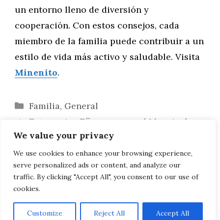
un entorno lleno de diversión y
cooperación. Con estos consejos, cada
miembro de la familia puede contribuir a un
estilo de vida más activo y saludable. Visita
Minenito
.
Categorías
Familia
,
General
Estrategias Eficaces para el Manejo de
We value your privacy
Alergias Alimentarias en Niños
Ventajas del Aprendizaje Basado en
We use cookies to enhance your browsing experience,
serve personalized ads or content, and analyze our
Proyectos para Niños Pequeños
traffic. By clicking "Accept All", you consent to our use of
cookies.
Customize
Reject All
Accept All
AVISO LEGAL, POLITICA DE PRIVACIDAD, COOKIES