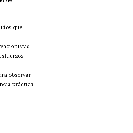
ad de
cidos que
vacionistas
 esfuerzos
ara observar
ncia práctica