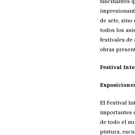
fascinantes q
impresionante
de arte, sino
todos los asi
festivales de
obras present
Festival Int
Exposiciones
El Festival I
importantes d
de todo el m
pintura, escul