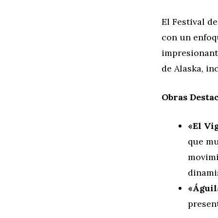
El Festival d
con un enfoqu
impresionante
de Alaska, in
Obras Desta
«El Vi
que mu
movimie
dinami
«Águil
present