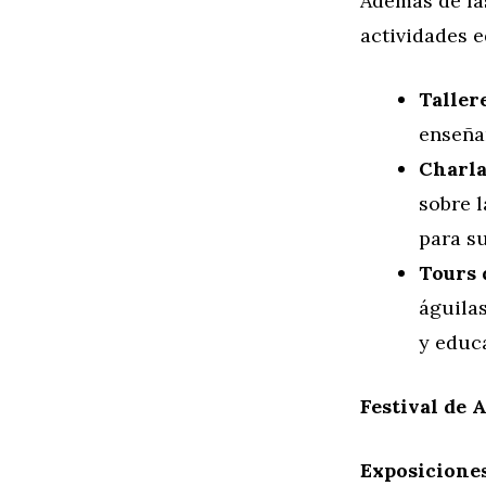
Además de las
actividades e
Taller
enseñan
Charla
sobre l
para s
Tours 
águila
y educa
Festival de 
Exposiciones