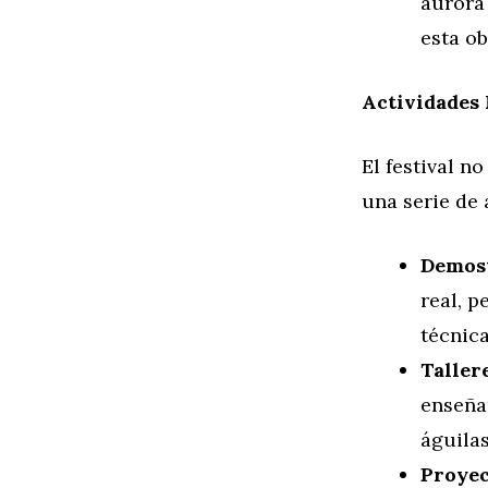
aurora
esta ob
Actividades
El festival n
una serie de 
Demost
real, p
técnica
Taller
enseña
águilas
Proyec