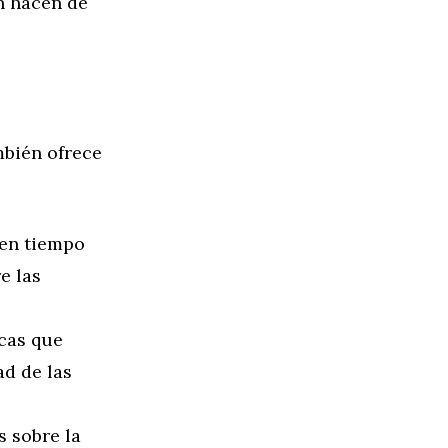
n hacen de
ambién ofrece
 en tiempo
e las
cas que
ad de las
 sobre la