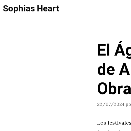
Saltar
Sophias Heart
al
contenido
El Á
de A
Obra
22/07/2024
p
Los festivale