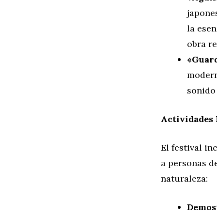
japones
la esen
obra re
«Guard
modern
sonido 
Actividades
El festival i
a personas de
naturaleza:
Demost