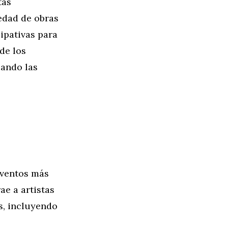
tas
iedad de obras
cipativas para
de los
cando las
eventos más
ae a artistas
s, incluyendo