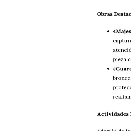
Obras Desta
«Majes
captur
atenció
pieza c
«Guard
bronce
protecc
realism
Actividades