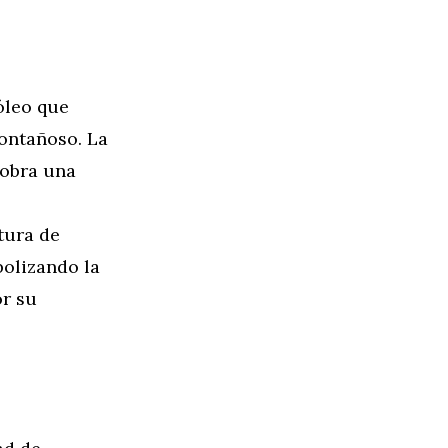
óleo que
montañoso. La
 obra una
tura de
olizando la
or su