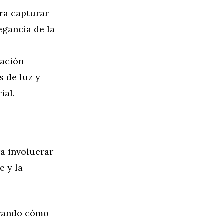
ara capturar
egancia de la
lación
 de luz y
ial.
ra involucrar
e y la
trando cómo