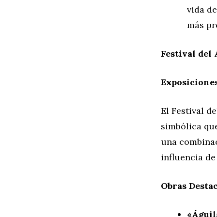
vida d
más pr
Festival del
Exposiciones
El Festival d
simbólica que
una combinac
influencia de
Obras Desta
«Águil