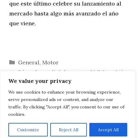
que este último celebre su lanzamiento al
mercado hasta algo más avanzado el año
que viene.
Categorías
General
,
Motor
Récord mundial de ventas: BMW también
We value your privacy
triunfa en agosto de 2016
BMW M2 Convertible: Una filtración
We use cookies to enhance your browsing experience,
serve personalized ads or content, and analyze our
revela un compacto abierto con 370 CV
traffic. By clicking "Accept All", you consent to our use of
cookies.
Customize
Reject All
Accept All
AVISO LEGAL, POLITICA DE PRIVACIDAD, COOKIES