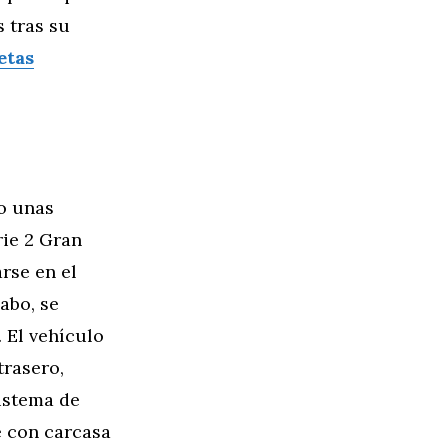
 tras su
etas
o unas
ie 2 Gran
rse en el
abo, se
 El vehículo
trasero,
sistema de
e con carcasa