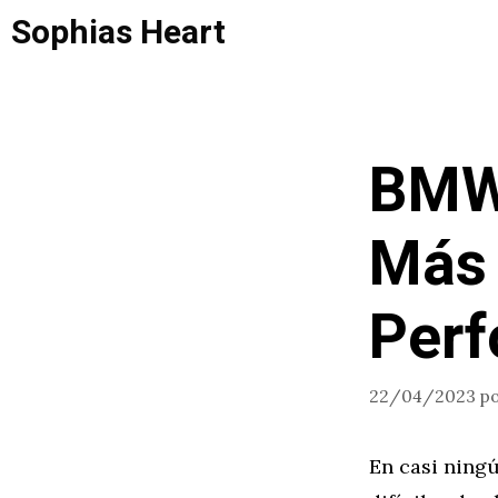
Saltar
Sophias Heart
al
contenido
BMW 
Más 
Per
22/04/2023
p
En casi ningú