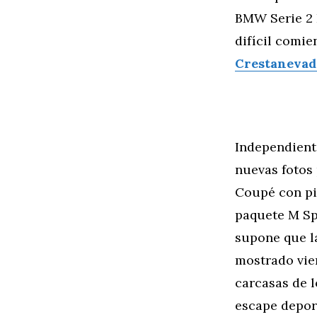
BMW Serie 2 F
difícil comi
Crestanevad
Independient
nuevas fotos
Coupé con pie
paquete M Spo
supone que la
mostrado vien
carcasas de l
escape depor