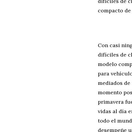
difíciles de 
compacto de 
Con casi ning
difíciles de 
modelo compa
para vehícul
mediados de m
momento posi
primavera fu
vidas al día
todo el mund
desempeñe un