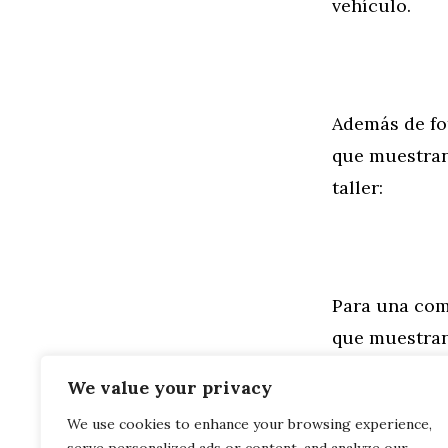
vehículo.
Además de fot
que muestran 
taller:
Para una comp
que muestran
pintura Alpi
We value your privacy
We use cookies to enhance your browsing experience,
Categorías
General
,
Mo