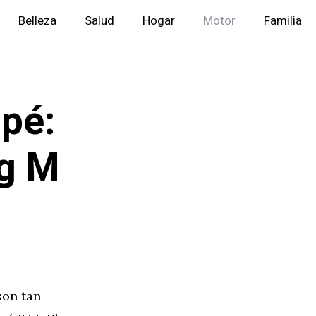
Belleza
Salud
Hogar
Motor
Familia
pé:
ng M
son tan