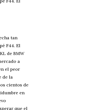
pé F44. El
fecha tan
pé F44. El
 UKL de BMW
 mercado a
en el peor
 de la
os cientos de
rtidumbre en
evo
sperar que el