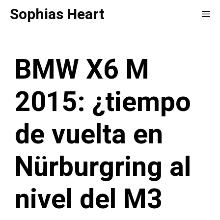
Saltar
Sophias Heart
Me
al
contenido
BMW X6 M
2015: ¿tiempo
de vuelta en
Nürburgring al
nivel del M3