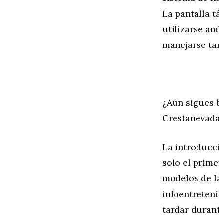
La pantalla t
utilizarse a
manejarse tan
¿Aún sigues 
Crestanevada
La introducci
solo el prime
modelos de l
infoentreten
tardar duran