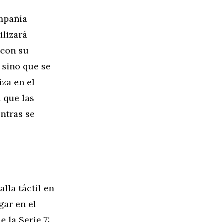
mpañía
ilizará
 con su
 sino que se
iza en el
 que las
ntras se
lla táctil en
gar en el
 la Serie 7: