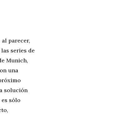
al parecer,
las series de
 de Munich,
con una
 próximo
na solución
 es sólo
to,