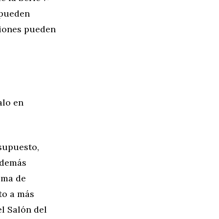
n pueden
ciones pueden
alo en
 supuesto,
s demás
ema de
to a más
l Salón del