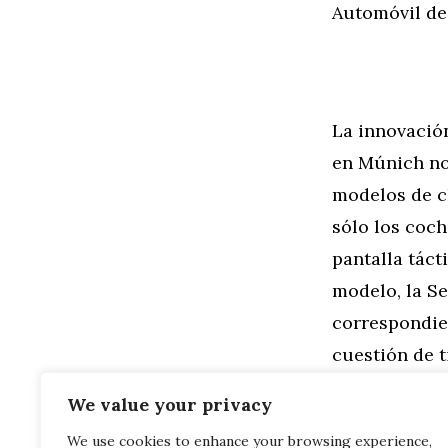
Automóvil de
La innovació
en Múnich no 
modelos de cl
sólo los coch
pantalla táct
modelo, la Se
correspondien
cuestión de 
informaremos
We value your privacy
We use cookies to enhance your browsing experience,
Categorías
General
,
Mo