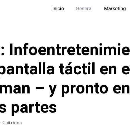
Inicio
General
Marketing
: Infoentretenimi
antalla táctil en e
man – y pronto e
s partes
r
Caitriona