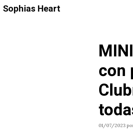
Saltar
Sophias Heart
al
contenido
MINI
con p
Club
toda
01/07/2023
po