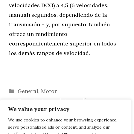
velocidades DCG) a 4,5 (6 velocidades,
manual) segundos, dependiendo de la
transmisión – y, por supuesto, también
ofrece un rendimiento
correspondientemente superior en todos
los demás rangos de velocidad.
Categorías
General
,
Motor
Zanardi sigue: plata paralímpica en su
We value your privacy
segundo cumpleaños
Amazon Alexa: redes BMW Connected
We use cookies to enhance your browsing experience,
serve personalized ads or content, and analyze our
coche y hogar inteligente