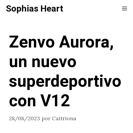
Saltar
Sophias Heart
Me
al
contenido
Zenvo Aurora,
un nuevo
superdeportivo
con V12
28/08/2023
por
Caitriona