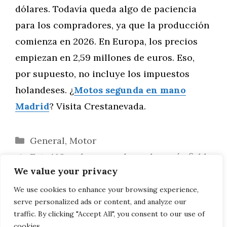
dólares. Todavía queda algo de paciencia
para los compradores, ya que la producción
comienza en 2026. En Europa, los precios
empiezan en 2,59 millones de euros. Eso,
por supuesto, no incluye los impuestos
holandeses. ¿
Motos segunda en mano
Madrid
? Visita Crestanevada.
Categorías
General
,
Motor
Esta NO es la marca de coches más fiable
We value your privacy
que se puede comprar nueva
Los jóvenes al volante siguen siendo
We use cookies to enhance your browsing experience,
serve personalized ads or content, and analyze our
extremadamente peligrosos
traffic. By clicking "Accept All", you consent to our use of
cookies.