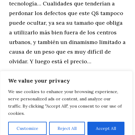
tecnología… Cualidades que tenderían a
perdonar los defectos que este Q8 tampoco
puede ocultar, ya sea su tamaño que obliga
a utilizarlo más bien fuera de los centros
urbanos, y también un dinamismo limitado a
causa de un peso que es muy difícil de
olvidar. Y luego está el precio…
We value your privacy
Categorías
Motor
La historia de SEAT
We use cookies to enhance your browsing experience,
serve personalized ads or content, and analyze our
PRUEBA PEUGEOT 5008
traffic. By clicking "Accept All", you consent to our use of
cookies.
Customize
Reject All
Accept All
AVISO LEGAL, POLITICA DE PRIVACIDAD, COOKIES