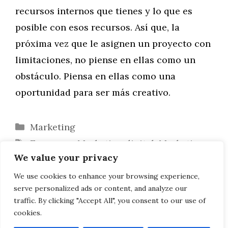
recursos internos que tienes y lo que es
posible con esos recursos. Así que, la
próxima vez que le asignen un proyecto con
limitaciones, no piense en ellas como un
obstáculo. Piensa en ellas como una
oportunidad para ser más creativo.
Categorías
Marketing
Etiquetas
Empresas
,
Marketing digital
,
Marketing
We value your privacy
online
La importancia de las aficiones
We use cookies to enhance your browsing experience,
serve personalized ads or content, and analyze our
¿Qué tamaño de urna de cremación?
traffic. By clicking "Accept All", you consent to our use of
cookies.